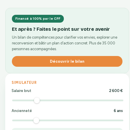
Oui, dans certains cas. Une médiation ou une
pouvez réclamer des heures supplémentaires plusieurs
conciliation conventionnelle formalisée suspend le délai,
mois après avoir perdu le droit de contester le
tout comme une impossibilité d’agir. Le dépôt de la
licenciement.
Financé à 100% par le CPF
requête au greffe, lui, interrompt la prescription. Hors
ces situations, le délai court sans interruption jusqu’à
Et après ? Faites le point sur votre avenir
son terme.
Un bilan de compétences pour clarifier vos envies, explorer une
reconversion et bâtir un plan d’action concret. Plus de 35 000
personnes accompagnées.
Découvrir le bilan
SIMULATEUR
Salaire brut
2 600
€
Ancienneté
6
ans