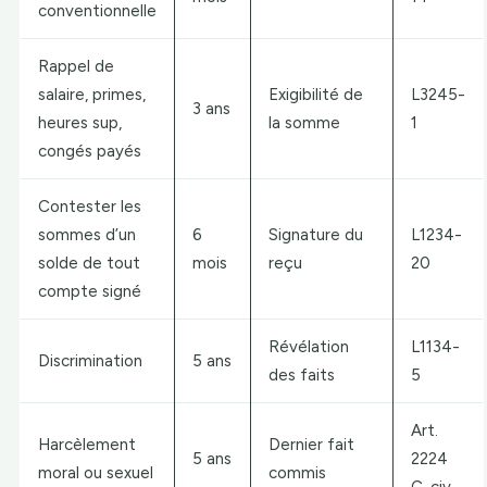
conventionnelle
Rappel de
salaire, primes,
Exigibilité de
L3245-
3 ans
heures sup,
la somme
1
congés payés
Contester les
sommes d’un
6
Signature du
L1234-
solde de tout
mois
reçu
20
compte signé
Révélation
L1134-
Discrimination
5 ans
des faits
5
Art.
Harcèlement
Dernier fait
5 ans
2224
moral ou sexuel
commis