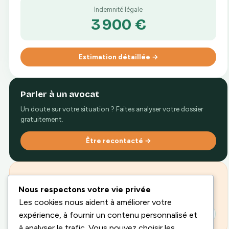
Indemnité légale
3 900
€
Estimation détaillée →
Parler à un avocat
Un doute sur votre situation ? Faites analyser votre dossier
gratuitement.
Être recontacté →
Guide PDF gratuit
Nous respectons votre vie privée
Les 12 erreurs à éviter après un licenciement.
Les cookies nous aident à améliorer votre
Télécharger
expérience, à fournir un contenu personnalisé et
à analyser le trafic. Vous pouvez choisir les