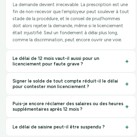
La demande devient irrecevable. La prescription est une
fin de non-recevoir que l’employeur peut soulever à tout
stade de la procédure, et le conseil de prud’hommes
doit alors rejeter la demande, même si le licenciement
était injustifié. Seul un fondement à délai plus long,
comme la discrimination, peut encore ouvrir une voie.
Le délai de 12 mois vaut-il aussi pour un
+
licenciement pour faute grave ?
Oui. L’article L1471-1 s’applique à toute contestation de
Signer le solde de tout compte réduit-il le délai
+
la rupture, y compris pour faute grave ou faute lourde.
pour contester mon licenciement ?
Que vous contestiez la motivation, la procédure ou
l’existence même de la faute, le délai reste de 12 mois à
Non. La signature ramène à 6 mois le délai pour
compter de la réception de la lettre.
Puis-je encore réclamer des salaires ou des heures
+
contester les sommes figurant sur le reçu, pas la
supplémentaires après 12 mois ?
contestation du licenciement, qui reste de 12 mois. Et
ce verrou de 6 mois tombe si une somme manquait, si
Oui. Les créances salariales se prescrivent par 3 ans à
+
vous avez signé avec réserve, ou si le reçu n’est pas
Le délai de saisine peut-il être suspendu ?
compter de la date à laquelle la somme aurait dû être
signé.
payée (article L3245-1). Ce délai est indépendant : vous