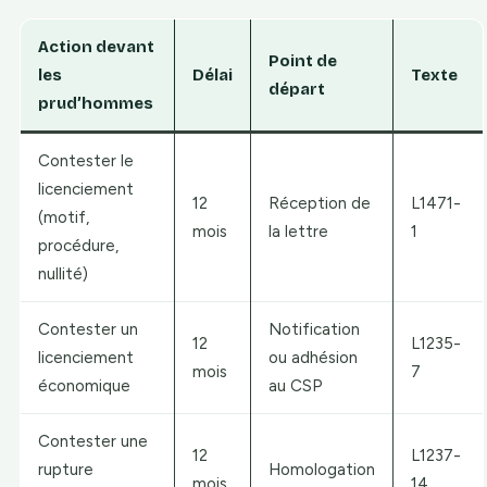
Action devant
Point de
les
Délai
Texte
départ
prud’hommes
Contester le
licenciement
12
Réception de
L1471-
(motif,
mois
la lettre
1
procédure,
nullité)
Contester un
Notification
12
L1235-
licenciement
ou adhésion
mois
7
économique
au CSP
Contester une
12
L1237-
rupture
Homologation
mois
14